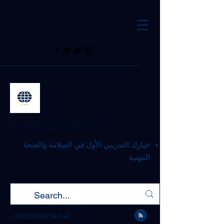
ARAB INTERNATIONAL
خيارك التدريبي الأول في السلامة والصحة
المهنية
+201021526738
Call