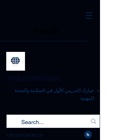
ARAB INTERNATIONAL
خيارك التدريبي الأول في السلامة والصحة
المهنية
+201021526738
Call