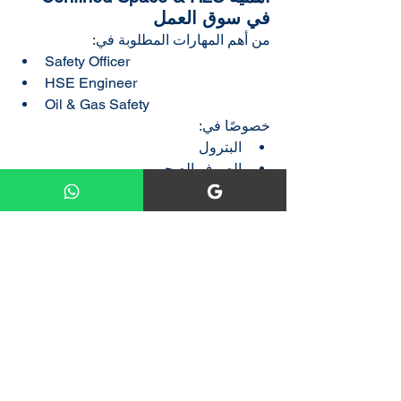
في سوق العمل
من أهم المهارات المطلوبة في:
Safety Officer
HSE Engineer
Oil & Gas Safety
خصوصًا في:
البترول
الصرف الصحي
الصناعات الثقيلة
كيف تتعلم التعامل مع Confined 
Space بشكل احترافي؟
داخل دبلومة OSHA 30 | Arab 
International يتم تدريبك على:
استخدام أجهزة قياس الغازات
إعداد Confined Space Permit
التعامل مع سيناريوهات إنقاذ حقيقية