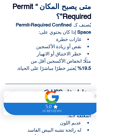
متى يصبح المكان “
Permit 
Required
”؟
يُصنف كـ 
Permit-Required Confined 
Space
 إذا كان يحتوي على:
غازات خطرة
نقص أو زيادة الأكسجين
خطر الاختناق أو الانهيار
مثلًا: انخفاض الأكسجين أقل من 
19.5%
 يُعتبر خطرًا مباشرًا على الحياة.
مخاطر
 غاز H2S (كبريتيد 
الهيدروجين)
يُعد H2S من أخطر الغازات في الأماكن 
المغلقة لأنه:
عديم اللون
له رائحة تشبه البيض الفاسد