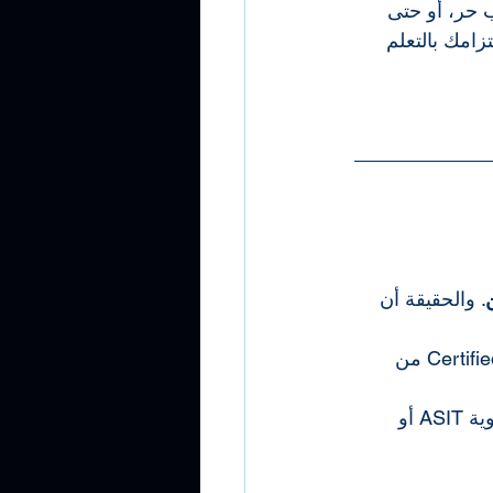
 حر، أو حتى 
زامك بالتعلم 
. والحقيقة أن 
نعم يجب الحصول على 40 ساعة تدريبية TOT حتى تحصل على شهادة Certified Trainer من 
أما إن كنت تملك شهادة TOT بالفعل، فيمكنك التقديم مباشرة للحصول على عضوية ASIT أو 