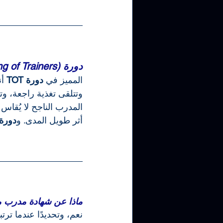
دورة TOT (Training of Trainers): أكثر من مجرد محتوى نظري
المميز في 
دورة TOT
 أ
وتتلقى تغذية راجعة، و
المدرب الناجح لا يُقا
أثر طويل المدى. و
دورة OT
ماذا عن شهادة مدرب مع
نعم، وتحديدًا عندما ترتب