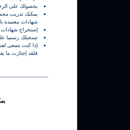
ب
حصولك على الرخصة 
ي
مكنك تدريب مجموعات حض
شهادات معتمده باي
إستخراج شهادات منظمة 
تسجيلك رسميا 
على
إذا كنت تسعى لفتح
فلقد إجتازت ما يقارب 50% من متطلبات إعتماد المركز التدريب
يمك