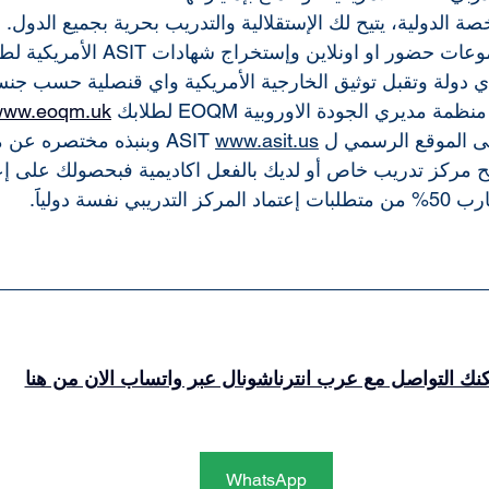
الدولية، يتيح لك الإستقلالية والتدريب بحرية بجميع الدول.
ور او اونلاين وإستخراج شهادات ASIT الأمريكية لطلابك.
 دولة وتقبل توثيق الخارجية الأمريكية واي قنصلية حسب جنس
مديري الجودة الاوروبية EOQM لطلابك 
www.eoqm.uk
 الموقع الرسمي ل ASIT 
www.asit.us
 وبنبذه مختصره عن مج
 مركز تدريب خاص أو لديك بالفعل اكاديمية 
فبحصولك على إعت
ي نفسة دولياََ.
نك التواصل مع عرب انترناشونال عبر واتساب الان من هنا