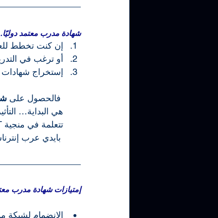
شهادة مدرب معتمد دوليًا…
إن كنت تخطط للع
أو ترغب في التدر
إستخراج شهادات دولية لطل
 فالحصول على 
شه
هي البداية… التأث
تتعلمة في منجية ASIT الأمريكية
 بايدي عرب إنترناشونال.
إمتيازات شهادة مدرب معتمد  من ASIT الأمريكية مع ع
الإنضمام لشبكة مدربي ASIT الأمريكية، والتمتع